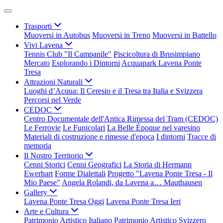
Trasporti
Muoversi in Autobus
Muoversi in Treno
Muoversi in Battello
Vivi Lavena
Tennis Club "Il Campanile"
Piscicoltura di Brusimpiano
Mercato
Esplorando i Dintorni
Acquapark Lavena Ponte
Tresa
Attrazioni Naturali
Luoghi d’Acqua: Il Ceresio e il Tresa tra Italia e Svizzera
Percorsi nel Verde
CEDOC
Centro Documentale dell'Antica Rimessa del Tram (CEDOC)
Le Ferrovie
Le Funicolari
La Belle Époque nel varesino
Materiali di costruzione e rimesse d'epoca
I dintorni
Tracce di
memoria
Il Nostro Territorio
Cenni Storici
Cenni Geografici
La Storia di Hermann
Ewerhart
Forme Dialettali
Progetto "Lavena Ponte Tresa - Il
Mio Paese"
Angela Rolandi, da Lavena a… Mauthausen
Gallery
Lavena Ponte Tresa Oggi
Lavena Ponte Tresa Ieri
Arte e Cultura
Patrimonio Artistico Italiano
Patrimonio Artistico Svizzero